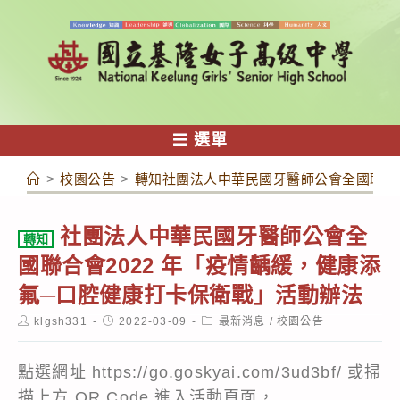
跳
轉
至
主
要
內
選單
容
>
校園公告
>
轉知社團法人中華民國牙醫師公會全國聯合會
社團法人中華民國牙醫師公會全
轉知
國聯合會2022 年「疫情齲緩，健康添
氟─口腔健康打卡保衛戰」活動辦法
Post
Post
Post
klgsh331
2022-03-09
最新消息
/
校園公告
author:
published:
category:
點選網址 https://go.goskyai.com/3ud3bf/ 或掃
描上方 QR Code 進入活動頁面，