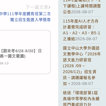
114-2重補修(1下、2
下課程)上課時間調整
下一篇文章
公告
2026-08-07
中學111學年度體育班第二次
獨立招生甄選入學簡章
115年度AI人才方舟
計畫需完成研習：
A1、A2、A3、B5-1
之連結
2026-08-07
國立中山大學外國語
期末考6/28-6/30】日
文教學中心「2026年
高一國文範圍)
語文能力研習班
06-13
(2026 /09 ~
2026/12)」招生資
訊，請踴躍報名參
加。
2026-08-07
檢送「環境部第1屆
高級中等學校內永續
部門養成培力計