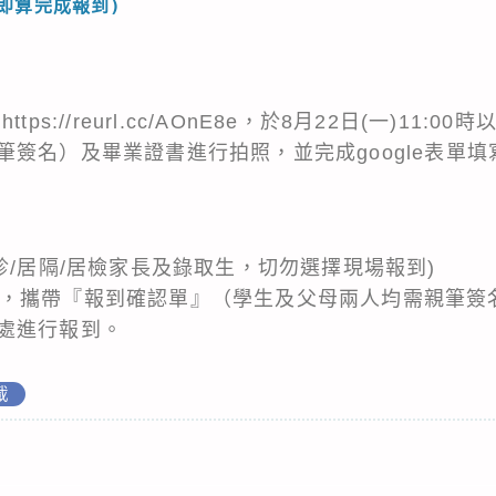
即算完成報到)
後
https://reurl.cc/AOnE8e
，於8月22日(一)11:0
簽名）及畢業證書進行拍照，並完成google表單填
診/居隔/居檢家長及錄取生，切勿選擇現場報到)
:00前，攜帶『報到確認單』（學生及父母兩人均需親筆
處進行報到。
載