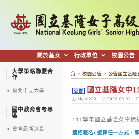
跳
轉
至
主
要
內
關於基女
行政單位
校園公告
容
大學策略聯盟合
>
校園公告
>
公告國立基隆
作
國立基隆女中1
臺北市立大學
公告
Post
Post
P
klgsh220
2022-08-08
author:
published:
c
國中教育會考專
區
111學年國立基隆女中續
會考最新消息
續招報名(選擇任一方式，即