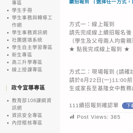
續招報到 (選擇任一方式，
專區
學生手冊
學生事務與轉導工
方式一：線上報到
作網
請先完成線上續招報名
學生事務資訊網
社團選填系統
（學生及父母兩人均需親筆
學生自主學習專區
★ 點我完成線上報到 ★
新生專區
高三升學專區
線上授課專區
方式二：現場報到 (請確
請於8月22日(一)11
政令宣導專區
生或家長至基隆女中教務
教育部108課綱資
111續招報到確認單
下
訊網
資訊安全專區
Post Views:
385
內控稽核專區