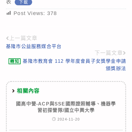
表
下載
Post Views:
378
上一篇文章
Read
基隆市公益服務媒合平台
more
下一篇文章
articles
基隆市教育會 112 學年度會員子女獎學金申請
轉知
頒獎辦法
相關內容
國高中營-ACP與SSE國際證照輔導、機器學
習初探營隊/國立中興大學
2024-11-20