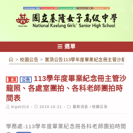
跳
轉
至
主
要
內
選單
容
>
校園公告
>
置頂公告113學年度畢業紀念冊主管沙龍
113學年度畢業紀念冊主管沙
置頂
公告
龍照、各處室團拍、各科老師團拍時
間表
Post
Post
Post
klgsh310
2024-10-21
最新消息
/
校園公告
author:
published:
category:
學務處-113學年度畢業紀念冊各科老師團拍時間