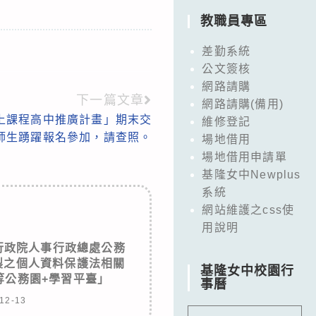
教職員專區
差勤系統
公文簽核
網路請購
下一篇文章
網路請購(備用)
上課程高中推廣計畫」期末交
維修登記
師生踴躍報名參加，請查照。
場地借用
場地借用申請單
基隆女中Newplus
系統
網站維護之css使
用說明
行政院人事行政總處公務
製之個人資料保護法相關
基隆女中校園行
等公務園+學習平臺」
事曆
12-13