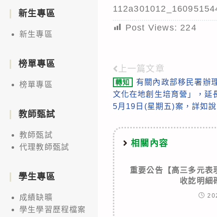
112a301012_16095154
新生專區
Post Views:
224
新生專區
榜單專區
上一篇文章
Read
有關內政部移民署辦理
轉知
榜單專區
more
文化在地創生培育營」，延長
articles
5月19日(星期五)案，詳如
教師甄試
教師甄試
相關內容
代理教師甄試
重要公告【高三多元表
學生專區
收訖明細
20
成績缺曠
學生學習歷程檔案