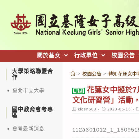
跳
轉
至
主
要
內
關於基女
行政單位
校園公告
容
大學策略聯盟合
>
校園公告
>
轉知花蓮女中
作
花蓮女中擬於7
臺北市立大學
轉知
文化研習營」活動
國中教育會考專
Post
Post
P
klgsh600
2023-05-16
author:
published:
c
區
會考最新消息
112a301012_1_160951