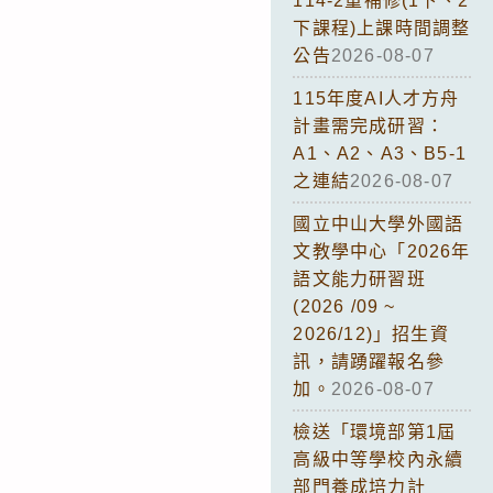
114-2重補修(1下、2
下課程)上課時間調整
公告
2026-08-07
115年度AI人才方舟
計畫需完成研習：
A1、A2、A3、B5-1
之連結
2026-08-07
國立中山大學外國語
文教學中心「2026年
語文能力研習班
(2026 /09 ~
2026/12)」招生資
訊，請踴躍報名參
加。
2026-08-07
檢送「環境部第1屆
高級中等學校內永續
部門養成培力計