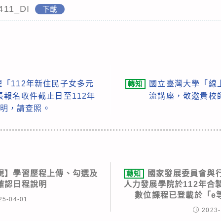
411_DI
下載
「112年新住民子女多元
國立臺灣大學「線
轉知
報名收件截止日至112年
流講座，敬邀貴校
說明，請查照。
現】學習歷程上傳、勾選及
國家發展委員會與
轉知
確認日程說明
人力發展學院於112年合
數位課程已登載於「e
25-04-01
2023-