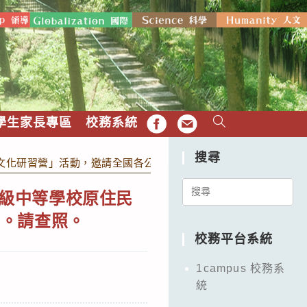
學生家長專區
校務系統
FB
EMAIL
搜尋
住民文化研習營」活動，邀請全國各公私立高中、職學生報名參加。請
Search
高級中等學校原住民
for:
加。請查照。
校務平台系統
1campus 校務系
統