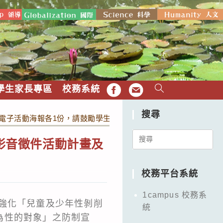
學生家長專區
校務系統
FB
EMAIL
搜尋
畫及電子活動海報各1份，請鼓勵學生、家長及教師踴躍報名參加
Search
短影音徵件活動計畫及
for:
校務平台系統
1campus 校務系
強化「兒童及少年性剝削
統
為性的對象」之防制宣