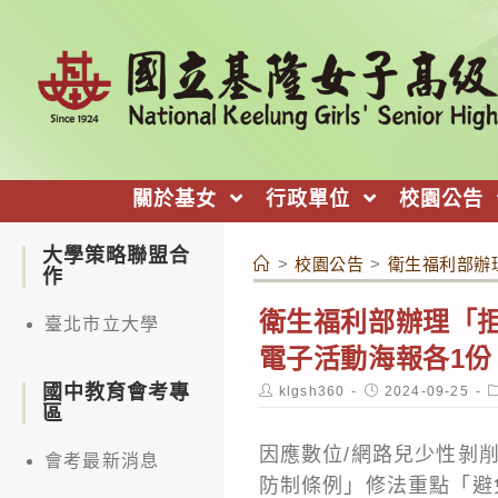
跳
轉
至
主
要
內
關於基女
行政單位
校園公告
容
大學策略聯盟合
>
校園公告
>
衛生福利部辦
作
衛生福利部辦理「拒
臺北市立大學
電子活動海報各1
國中教育會考專
Post
Post
P
klgsh360
2024-09-25
author:
published:
c
區
因應數位/網路兒少性剝
會考最新消息
防制條例」修法重點「避