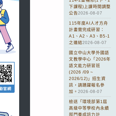
114-2重補修(1下、2
下課程)上課時間調整
公告
2026-08-07
115年度AI人才方舟
計畫需完成研習：
A1、A2、A3、B5-1
之連結
2026-08-07
國立中山大學外國語
文教學中心「2026年
語文能力研習班
(2026 /09 ~
2026/12)」招生資
訊，請踴躍報名參
加。
2026-08-07
檢送「環境部第1屆
高級中等學校內永續
部門養成培力計