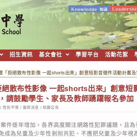
招生資訊
基女會社
學習平台
活動花絮
理「拒絕散布性影像 一起shorts出來」創意短影音徵件活動計
絕散布性影像 一起shorts出來」創意
份，請鼓勵學生、家長及教師踴躍報名參加
ost
性別平等
/
最新消息
/
校園公告
ategory:
削案件逐年增加，各界高度關注網路性犯罪議題，且為
免成為兒童及少年性剝削共犯、不應把兒童及少年視