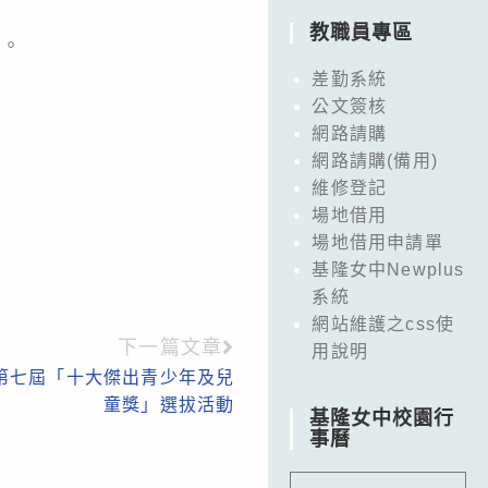
教職員專區
理。
差勤系統
公文簽核
網路請購
網路請購(備用)
維修登記
場地借用
場地借用申請單
基隆女中Newplus
系統
網站維護之css使
下一篇文章
用說明
第七屆「十大傑出青少年及兒
童獎」選拔活動
基隆女中校園行
事曆