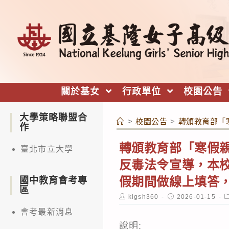
跳
轉
至
主
要
內
關於基女
行政單位
校園公告
容
大學策略聯盟合
>
校園公告
>
轉頒教育部「
作
轉頒教育部「寒假親
臺北市立大學
反毒法令宣導，本校
假期間做線上填答
國中教育會考專
區
Post
Post
P
klgsh360
2026-01-15
author:
published:
c
會考最新消息
說明: