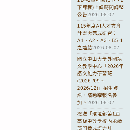
114-2重補修(1下、2
下課程)上課時間調整
公告
2026-08-07
115年度AI人才方舟
計畫需完成研習：
A1、A2、A3、B5-1
之連結
2026-08-07
國立中山大學外國語
文教學中心「2026年
語文能力研習班
(2026 /09 ~
2026/12)」招生資
訊，請踴躍報名參
加。
2026-08-07
檢送「環境部第1屆
高級中等學校內永續
部門養成培力計