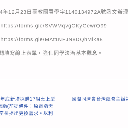
年12月23日臺教國署學字1140134972A號函文辦
:
https://forms.gle/SVWMqvgGKyGewrQ99
:
https://forms.gle/MAt1NFJN8DQhMika8
間填寫線上表單，強化同學法治基本觀念。
年年底新增採購17組桌上型
國際同濟會台灣總會主辦
電腦(前提條件：原電腦需
室室長提出更換需求。以利