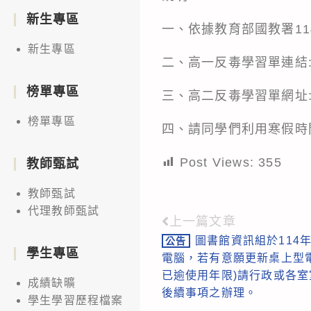
新生專區
一、依據教育部國教署114
新生專區
二、高一反毒學習單連結
榜單專區
三、高二反毒學習單網址
榜單專區
四、請同學們利用寒假時
Post Views:
355
教師甄試
教師甄試
代理教師甄試
上一篇文章
Read
圖書館資訊組於114
公告
more
學生專區
電腦，若有意願更新桌上型
articles
已逾使用年限)請行政或各
成績缺曠
後續事項之辦理。
學生學習歷程檔案