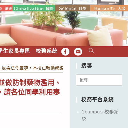
學生家長專區
校務系統
FB
EMAIL
搜尋
、反毒法令宣導，本校已轉換成線上GOOGLE表單及網路連結，
Search
」並做防制藥物濫用、
for:
，請各位同學利用寒
校務平台系統
1campus 校務系
統