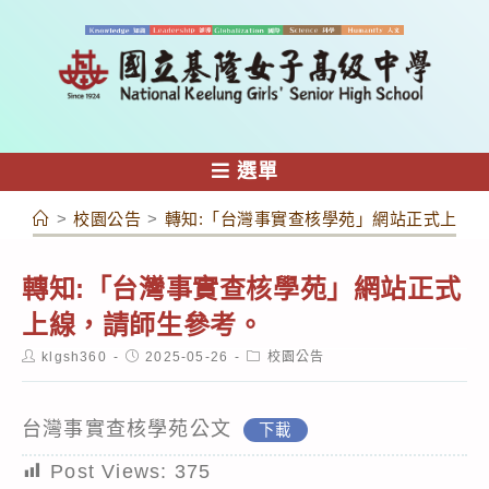
跳
轉
至
主
要
內
選單
容
>
校園公告
>
轉知:「台灣事實查核學苑」網站正式上線
轉知:「台灣事實查核學苑」網站正式
上線，請師生參考。
Post
Post
Post
klgsh360
2025-05-26
校園公告
author:
published:
category:
台灣事實查核學苑公文
下載
Post Views:
375