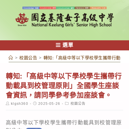
跳
轉
至
主
要
內
選單
容
>
校園公告
>
轉知:「高級中等以下學校學生攜帶行動載
轉知:「高級中等以下學校學生攜帶行
動載具到校管理原則」全國學生座談
會資訊，請同學參考參加座談會。
Post
Post
Post
klgsh360
2025-05-26
校園公告
author:
published:
category:
高級中等以下學校學生攜帶行動載具到校管理原