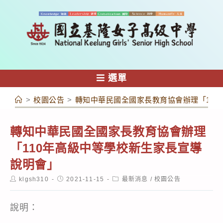
跳
轉
至
主
要
內
選單
容
>
校園公告
>
轉知中華民國全國家長教育協會辦理「11
轉知中華民國全國家長教育協會辦理
「110年高級中等學校新生家長宣導
說明會」
Post
Post
Post
klgsh310
2021-11-15
最新消息
/
校園公告
author:
published:
category:
說明：