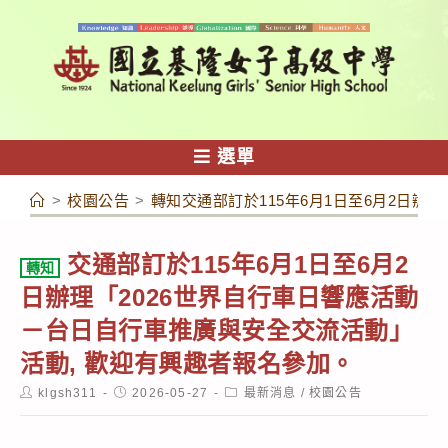
跳
轉
至
主
要
內
選單
容
>
校園公告
>
轉知交通部訂於115年6月1日至6月2日辦
交通部訂於115年6月1日至6月2
轉知
日辦理「2026世界自行車日響應活動
－台日自行車推廣與安全交流活動」
活動, 歡迎有興趣者報名參加。
Post
Post
Post
klgsh311
2026-05-27
最新消息
/
校園公告
author:
published:
category: