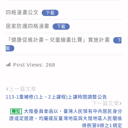
四格漫畫公文
下載
居家防護四格漫畫
下載
「健康促進計畫－兒童繪畫比賽」實施計畫
下
載
Post Views:
268
上一篇文章
Read
113-1重補修(1上、2上課程)上課時間調整公告
more
下一篇文章
articles
大陸委員會函以，臺灣人民領有中共居民身分
轉知
證或定居證，均屬違反臺灣地區與大陸地區人民關係
條例第9條之1規定