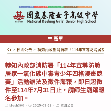
跳
轉
至
主
要
內
選單
容
>
校園公告
>
轉知內政部消防署「114年宣導防範居家一
轉知內政部消防署「114年宣導防範
居家一氧化碳中毒青少年四格漫畫競
賽」活動辦法及徵件海報，即日起徵
件至114年7月31日止，請師生踴躍報
名參加。
Post
Post
Post
klgsh360
2025-03-28
校園公告
author:
published:
category: