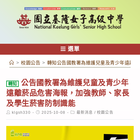
跳
轉
至
主
要
內
選單
容
>
校園公告
>
轉知公告國教署為維護兒童及青少年遠離菸
公告國教署為維護兒童及青少年
轉知
遠離菸品危害海報，加強教師、家長
及學生菸害防制識能
Post
Post
Post
klgsh330
2025-10-08
最新消息
/
校園公告
author:
published:
category: