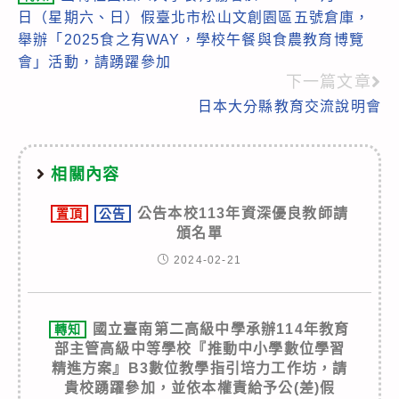
more
日（星期六、日）假臺北市松山文創園區五號倉庫，
articles
舉辦「2025食之有WAY，學校午餐與食農教育博覽
會」活動，請踴躍參加
下一篇文章
日本大分縣教育交流說明會
相關內容
公告本校113年資深優良教師請
置頂
公告
頒名單
2024-02-21
國立臺南第二高級中學承辦114年教育
轉知
部主管高級中等學校『推動中小學數位學習
精進方案』B3數位教學指引培力工作坊，請
貴校踴躍參加，並依本權責給予公(差)假