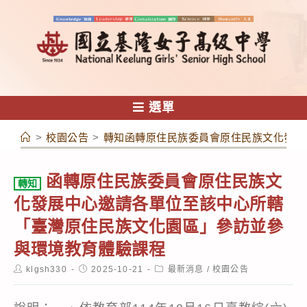
跳
轉
至
主
要
內
選單
容
>
校園公告
>
轉知函轉原住民族委員會原住民族文化發展
函轉原住民族委員會原住民族文
轉知
化發展中心邀請各單位至該中心所轄
「臺灣原住民族文化園區」參訪並參
與環境教育體驗課程
Post
Post
Post
klgsh330
2025-10-21
最新消息
/
校園公告
author:
published:
category: