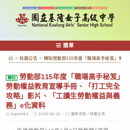
跳
轉
至
主
要
內
選單
容
>
校園公告
>
轉知勞動部115年度「職場高手秘笈」勞
勞動部115年度「職場高手秘笈」
轉知
勞動權益教育宣導手冊、「打工完全
攻略」影片、「工讀生勞動權益與義
務」e化資料
Post
Post
Post
klgsh360
2026-06-22
最新消息
/
校園公告
author:
published:
category: