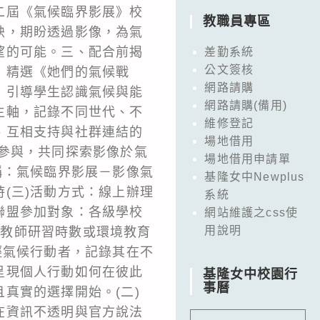
二屆《氣候臨界影展》校
教職員專區
映，期盼透過影像，為氣
望的可能。三、配合前揭
差勤系統
公文簽核
，精選《她們的氣候戰
網路請購
，引導學生認識氣候與能
網路請購(備用)
主軸，記錄不同世代、不
維修登記
、互相支持與社群連結的
場地借用
參與，共同探索影像於氣
場地借用申請單
稱：氣候臨界影展－影像氣
基隆女中Newplus
時(三)活動方式：線上辦理
系統
聯盟參加對象：各級學校
網站維護之css使
用說明
動不提供教師研習時數或環境教育
輕氣候行動者，記錄其在不
呈現個人行動如何在彼此
基隆女中校園行
事曆
真實的選擇開始。(二)
在資訊不透明與官方說法