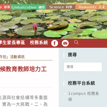
學生家長專區
校務系統
FB
EMAIL
搜尋
作坊」活動資訊
Search
候教育教師培力工
for:
校務平台系統
1campus 校務系
能源與社會結構等多重面
統
，實為一大挑戰。二、為