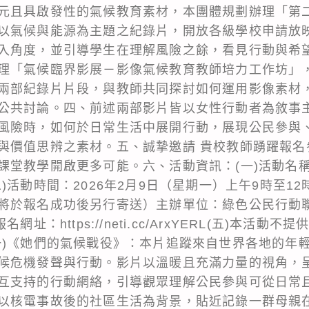
元且具啟發性的氣候教育素材，本團體規劃辦理「第
以氣候與能源為主題之紀錄片，開放各級學校申請放
入角度，並引導學生在理解風險之餘，看見行動與希
理「氣候臨界影展－影像氣候教育教師培力工作坊」
兩部紀錄片片段，與教師共同探討如何運用影像素材
公共討論。四、前述兩部影片皆以女性行動者為敘事
風險時，如何於日常生活中展開行動，展現公民參與
與價值思辨之素材。五、誠摯邀請 貴校教師踴躍報名
課堂教學開啟更多可能。六、活動資訊：(一)活動名
)活動時間：2026年2月9日（星期一）上午9時至12
將於報名成功後另行寄送）主辦單位：綠色公民行動
網址：https://neti.cc/ArxYERL(五)本活
一)《她們的氣候戰役》：本片追蹤來自世界各地的年
候危機發聲與行動。影片以溫暖且充滿力量的視角，
互支持的行動網絡，引導觀眾理解公民參與可從日常且
以核電事故後的社區生活為背景，貼近記錄一群母親