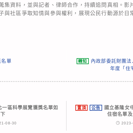
蒐集資料，並與記者、律師合作，持續追問真相。影
子與社區爭取知情與參與權利，展現公民行動源於日
獎名單
內政部委託財團法
轉知
年度「住
屆北一區科學展覽獲獎名單如
國立基隆女中
置頂
公告
下
住宿名單及
21-08-30
2023-