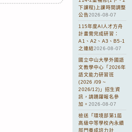
114-2重補修(1下、2
下課程)上課時間調整
公告
2026-08-07
115年度AI人才方舟
計畫需完成研習：
A1、A2、A3、B5-1
之連結
2026-08-07
國立中山大學外國語
文教學中心「2026年
語文能力研習班
(2026 /09 ~
2026/12)」招生資
訊，請踴躍報名參
加。
2026-08-07
檢送「環境部第1屆
高級中等學校內永續
部門養成培力計