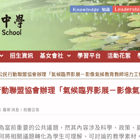
招生資訊
基女會社
學習平台
活動花絮
公民行動聯盟協會辦理「氣候臨界影展－影像氣候教育教師培力工
行動聯盟協會辦理「氣候臨界影展－影像氣
ost
最新消息
/
校園公告
ategory:
為當前重要的公共議題，然其內容涉及科學、政策、
何將相關議題轉化為學生可理解、可討論的教學素材