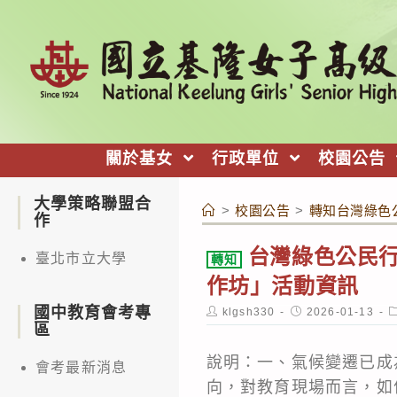
跳
轉
至
主
要
內
關於基女
行政單位
校園公告
容
大學策略聯盟合
>
校園公告
>
轉知台灣綠色
作
台灣綠色公民
臺北市立大學
轉知
作坊」活動資訊
國中教育會考專
Post
Post
P
klgsh330
2026-01-13
author:
published:
c
區
說明：一、氣候變遷已成
會考最新消息
向，對教育現場而言，如