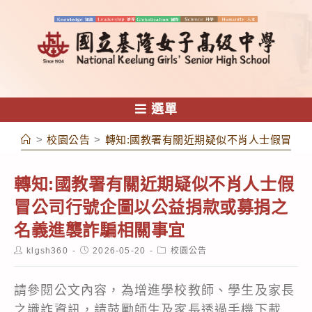
跳
轉
至
主
要
內
選單
容
>
校園公告
>
轉知:國教署有關近期疑似不肖人士假冒公
轉知:國教署有關近期疑似不肖人士假
冒公司行號企圖以公益捐款或募捐之
名義進襲詐騙相關事宜
Post
Post
Post
klgsh360
2026-05-20
校園公告
author:
published:
category:
請參閱公文內容，為增進學校教師、學生及家長
之識詐資訊，請鼓勵師生及家長透過手機下載