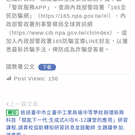
「警政服務APP」、查詢內政部警政署「165全
民防騙網」（https://165.npa.gov.tw/#/）、內
政部警政署刑事警察局全球資訊網
（https://www.cib.npa.gov.tw/ch/index），或
加入內政部警政署165防騙宣導LINE好友，以獲
悉最新詐騙手法，俾防成為詐騙受害者。
國教署公文
下載
Post Views:
156
上一篇文章
Read
檢送臺中市立臺中工業高級中等學校辦理新興
轉知
more
科技「賦能下一代:生成式AI在K-12課堂的應用」研習
articles
課程,請貴校協助轉知研習訊息並鼓勵師 生踴躍參加,