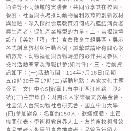
通路等不同領域的實踐者，共同分享其在校園、
餐廳、社區與牧場推動動物福利教育的創新教材
與經驗，深入探討食農教育如何成為連結消費者
與生產者、促進產業轉型的力量。二、旨揭論壇
設有【美好「蛋」生】食農教育主題展區，展示
各式創意教材與行動案例，誠摯邀請所有關心永
續教育、動物福祉與食物轉型的夥伴共同參與，
檢附活動簡章及海報供參(如附件)。三、活動資
訊如下：(一)活動時間：114年7月18日(星期
五)9時30分至17時(二)活動地點：客家文化主題
公園－文化中心5樓(臺北市中正區汀州路三段2
號)(三)主辦單位：財團法人家樂福文教基金會、
社團法人台灣動物社會研究會、國立中山大學
(四)參加對象：名額約150人，歡迎媒體、主管
機關代表、學術與教育界人士、友善畜牧與餐飲
食品業者、永續與食農推廣者、品管及行銷人