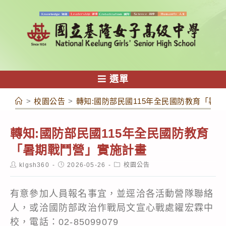
跳
轉
至
主
要
內
選單
容
>
校園公告
>
轉知:國防部民國115年全民國防教育「暑
轉知:國防部民國115年全民國防教育
「暑期戰鬥營」實施計畫
Post
Post
Post
klgsh360
2026-05-26
校園公告
author:
published:
category:
有意參加人員報名事宜，並逕洽各活動營隊聯絡
人，或洽國防部政治作戰局文宣心戰處糴宏霖中
校，電話：02-85099079