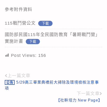
參考附件資料
115戰鬥營公文
下載
國防部民國115年全民國防教育「暑期戰鬥營」
實施計畫
下載
Post Views:
156
上一篇文章
Read
5/29高三畢業典禮前大掃除及環境檢核注意事
公告
more
項
articles
下一篇文章
【社幹培力 New Page】