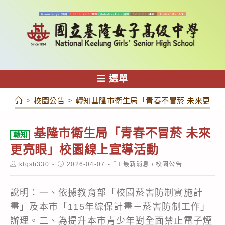
跳
轉
至
主
要
內
選單
容
>
校園公告
>
轉知基隆市衛生局「青春不冒菸 未來更亮
基隆市衛生局「青春不冒菸 未來
轉知
更亮眼」校園線上宣導活動
Post
Post
Post
klgsh330
2026-04-07
最新消息
/
校園公告
author:
published:
category:
說明：一、依據教育部「校園菸害防制實施計
畫」及本市「115年綜保計畫－菸害防制工作」
辦理。二、為提升本市青少年對全面禁止電子煙