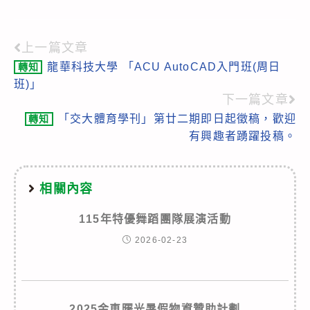
上一篇文章
Read
龍華科技大學 「ACU AutoCAD入門班(周日
轉知
more
班)」
articles
下一篇文章
「交大體育學刊」第廿二期即日起徵稿，歡迎
轉知
有興趣者踴躍投稿。
相關內容
115年特優舞蹈團隊展演活動
2026-02-23
2025金車曙光暑假物資贊助計劃