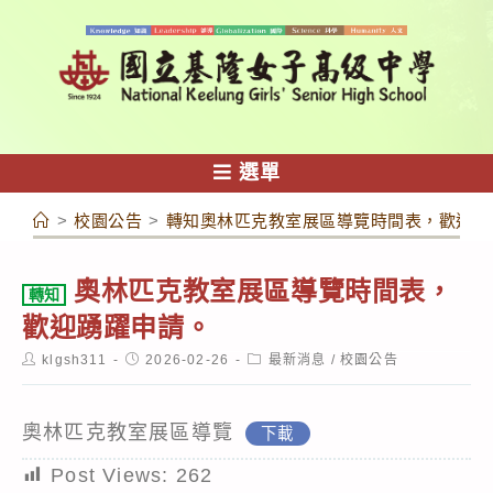
跳
轉
至
主
要
內
選單
容
>
校園公告
>
轉知奧林匹克教室展區導覽時間表，歡迎踴
奧林匹克教室展區導覽時間表，
轉知
歡迎踴躍申請。
Post
Post
Post
klgsh311
2026-02-26
最新消息
/
校園公告
author:
published:
category:
奧林匹克教室展區導覽
下載
Post Views:
262