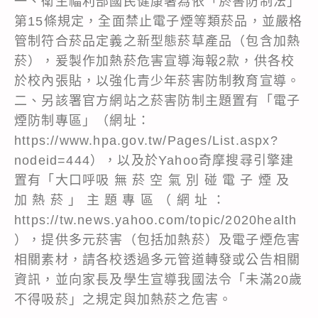
一、衛生福利部國民健康署為依「菸害防制法」
第15條規定，全面禁止電子煙等類菸品，並嚴格
管制符合菸品定義之新型態菸草產品（包含加熱
菸），爰製作加熱菸危害宣導海報2款，供各校
於校內張貼，以強化青少年菸害防制教育宣導。
二、另該署官方網站之菸害防制主題置有「電子
煙防制專區」（網址：
https://www.hpa.gov.tw/Pages/List.aspx?
nodeid=444），以及於Yahoo奇摩搜尋引擎建
置有「大口呼吸 無 菸 空 氣 別 碰 電 子 煙 及
加 熱 菸 」 主 題 專 區 （ 網 址 ：
https://tw.news.yahoo.com/topic/2020health
），提供多元菸害（包括加熱菸）及電子煙危害
相關素材，請各校透過多元管道轉發或公告相關
資訊，並向家長及學生宣導我國法令「未滿20歲
不得吸菸」之規定與加熱菸之危害。