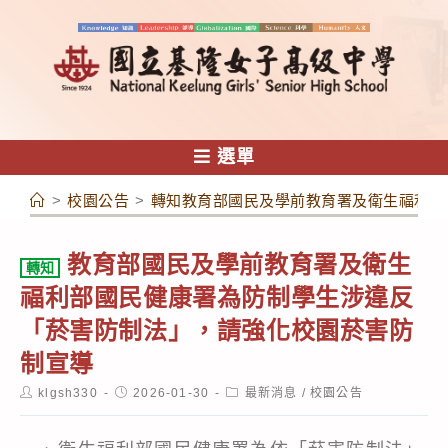
跳
轉
至
主
要
內
選單
容
>
校園公告
>
轉知教育部國民及學前教育署及衛生福利部
教育部國民及學前教育署及衛生
轉知
福利部國民健康署為防制學生涉違反
「菸害防制法」，請強化校園菸害防
制宣導
Post
Post
Post
klgsh330
2026-01-30
最新消息
/
校園公告
author:
published:
category: