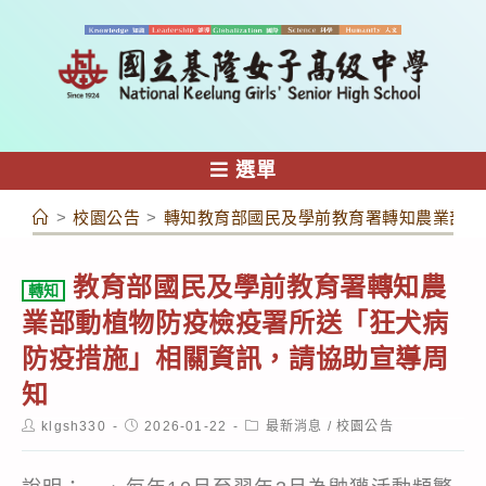
跳
轉
至
主
要
內
選單
容
>
校園公告
>
轉知教育部國民及學前教育署轉知農業部動
教育部國民及學前教育署轉知農
轉知
業部動植物防疫檢疫署所送「狂犬病
防疫措施」相關資訊，請協助宣導周
知
Post
Post
Post
klgsh330
2026-01-22
最新消息
/
校園公告
author:
published:
category: