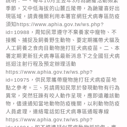
說明：一、每年10月至翌年3月為鼬獾活動頻繁
季節，又中低海拔的山麓丘陵帶，為鼬獾喜好出
現區域，請貴機關利用本署官網狂犬病專區防疫
須知https://www.aphia.gov.tw/ws.php?
id=10988，周知民眾遵守不棄養家中寵物、不
接觸、捕捉及飼養野生動物、要定期攜帶犬貓及
人工飼養之食肉目動物施打狂犬病疫苗。二、本
署定期更新狂犬病專區最新消息下之全國狂犬病
巡迴注射行程及預定辦理活動
https://www.aphia.gov.tw/ws.php?
id=10975，供民眾攜帶寵物施打狂犬病疫苗地
點之參考。三、另請周知民眾於發現動物有行為
異常，突然狂躁有咬人動作呈現，應即遠離該動
物，儘速通知當地動物防疫機關，以利動物防疫
人員處理，連絡電話如狂犬病專區通報專線
https://www.aphia.gov.tw/ws.php?