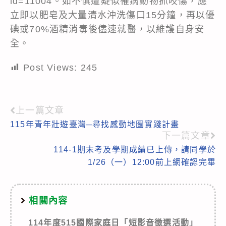
id=11004。如不慎遭疑似罹病動物抓咬傷，應
立即以肥皂及大量清水沖洗傷口15分鐘，再以優
碘或70%酒精消毒後儘速就醫，以維護自身安
全。
Post Views:
245
上一篇文章
Read
115年青年壯遊臺灣─尋找感動地圖實踐計畫
more
下一篇文章
articles
114-1期末考及學期成績已上傳，請同學於
1/26（一）12:00前上網確認完畢
相關內容
114年度515國際家庭日「短影音徵選活動」