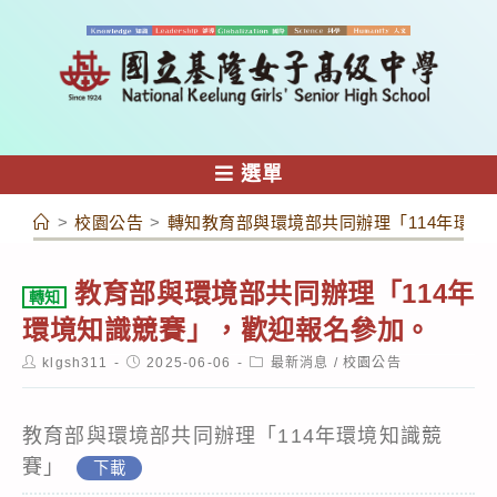
跳
轉
至
主
要
內
選單
容
>
校園公告
>
轉知教育部與環境部共同辦理「114年環境
教育部與環境部共同辦理「114年
轉知
環境知識競賽」，歡迎報名參加。
Post
Post
Post
klgsh311
2025-06-06
最新消息
/
校園公告
author:
published:
category:
教育部與環境部共同辦理「114年環境知識競
賽」
下載