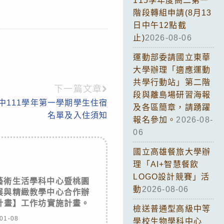
115學年度高二第一
階段轉組申請(8月13
日中午12點截
止)
2026-08-06
運動部委請國立東華
大學辦理「適應運動
共學行動站」第二階
下一篇文章
段與離島場研習海報
中111學年第一學期學生住宿
及各區簡章，請踴躍
名單及入住須知
報名參加。
2026-08-
06
國立高雄餐旅大學辦
理「AI+智慧餐飲
LOGO設計競賽」活
藝術生活學科中心暨桃園
動
2026-08-06
展與精緻教學中心合作辦
凌計畫】工作坊實施計畫。
檢送普通型高級中等
01-08
學校生物學科中心