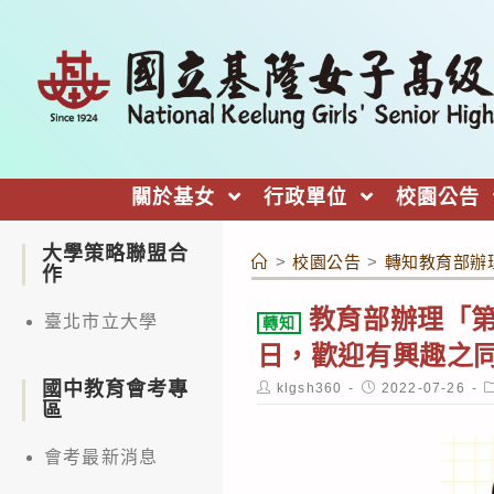
跳
轉
至
主
要
內
關於基女
行政單位
校園公告
容
大學策略聯盟合
>
校園公告
>
轉知教育部辦
作
教育部辦理「第
臺北市立大學
轉知
日，歡迎有興趣之
國中教育會考專
Post
Post
P
klgsh360
2022-07-26
author:
published:
c
區
會考最新消息