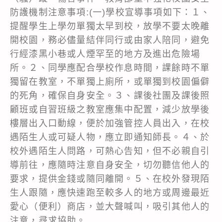
防護機制注意事項:(一)學校宣導事項如下：１、
提醒學生上學勿單獨太早到校，放學不要太晚離
開校園，務必儘量結伴同行或由家人陪同，避免
行經漆黑小巷或人煙罕至的地方及進出危險場
所。２、同學應配合學校作息時間，課餘時不單
獨留在教室，不單獨上廁所，或單獨到校園偏僻
的死角，確保自身安全。３、課後社團及課後照
顧班或自習班級之教室應集中配置，減少放學後
樓層出入口動線，便於加強管控人員出入，在校
遇陌生人或可疑人物，應立即通知師長。４、於
校外遇陌生人問路，可熱心告知，但不必親自引
導前往，應隨時注意自身安全，切勿聽信他人的
要求，提供金錢或隨同離開。５、在校外發現陌
生人跟隨，應快速跑至較多人的地方或周邊最近
愛心（便利）商店，並大聲喊叫，吸引其他人的
注意，尋求協助。