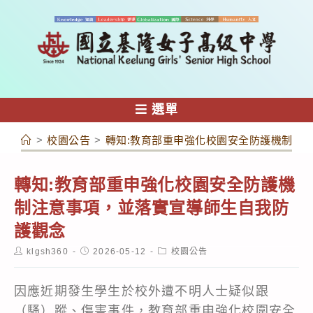
跳
轉
至
主
要
內
選單
容
>
校園公告
>
轉知:教育部重申強化校園安全防護機制注
轉知:教育部重申強化校園安全防護機
制注意事項，並落實宣導師生自我防
護觀念
Post
Post
Post
klgsh360
2026-05-12
校園公告
author:
published:
category:
因應近期發生學生於校外遭不明人士疑似跟
（騷）蹤、傷害事件，教育部重申強化校圍安全