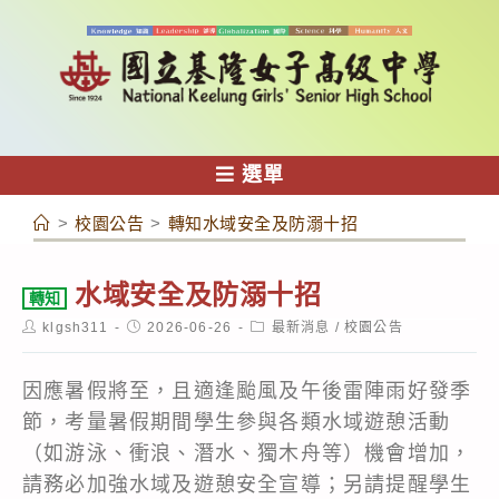
跳
轉
至
主
要
內
選單
容
>
校園公告
>
轉知水域安全及防溺十招
水域安全及防溺十招
轉知
Post
Post
Post
klgsh311
2026-06-26
最新消息
/
校園公告
author:
published:
category:
因應暑假將至，且適逢颱風及午後雷陣雨好發季
節，考量暑假期間學生參與各類水域遊憩活動
（如游泳、衝浪、潛水、獨木舟等）機會增加，
請務必加強水域及遊憩安全宣導；另請提醒學生