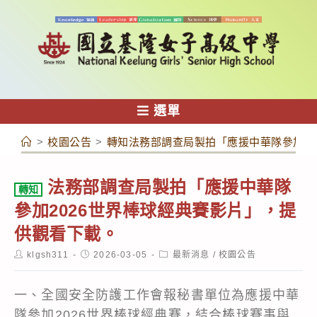
跳
轉
至
主
要
內
選單
容
>
校園公告
>
轉知法務部調查局製拍「應援中華隊參加20
法務部調查局製拍「應援中華隊
轉知
參加2026世界棒球經典賽影片」，提
供觀看下載。
Post
Post
Post
klgsh311
2026-03-05
最新消息
/
校園公告
author:
published:
category:
一、全國安全防護工作會報秘書單位為應援中華
隊參加2026世界棒球經典賽，結合棒球賽事與