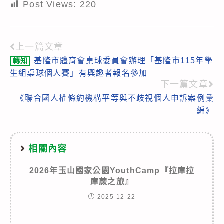
Post Views:
220
上一篇文章
Read
基隆市體育會桌球委員會辦理「基隆市115年學
轉知
more
生組桌球個人賽」有興趣者報名參加
articles
下一篇文章
《聯合國人權條約機構平等與不歧視個人申訴案例彙
編》
相關內容
2026年玉山國家公園YouthCamp『拉庫拉
庫蕨之旅』
2025-12-22