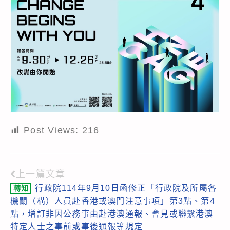
Post Views:
216
上一篇文章
Read
行政院114年9月10日函修正「行政院及所屬各
轉知
more
機關（構）人員赴香港或澳門注意事項」第3點、第4
articles
點，增訂非因公務事由赴港澳通報、會見或聯繫港澳
特定人士之事前或事後通報等規定