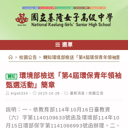
跳
轉
至
主
要
內
選單
容
>
校園公告
>
轉知環境部檢送「第4屆環保青年領袖甄選
環境部檢送「第4屆環保青年領袖
轉知
甄選活動」簡章
Post
Post
Post
klgsh330
2025-10-28
最新消息
/
校園公告
author:
published:
category:
說明：一、依教育部114年10月16日臺教資
（六）字第1140109633號函及環境部114年10
月15日環部保字第1141066993號函辦理。二、