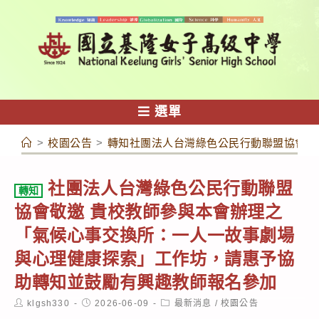
跳
轉
至
主
要
內
選單
容
>
校園公告
>
轉知社團法人台灣綠色公民行動聯盟協會敬
社團法人台灣綠色公民行動聯盟
轉知
協會敬邀 貴校教師參與本會辦理之
「氣候心事交換所：一人一故事劇場
與心理健康探索」工作坊，請惠予協
助轉知並鼓勵有興趣教師報名參加
Post
Post
Post
klgsh330
2026-06-09
最新消息
/
校園公告
author:
published:
category: