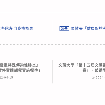
犬各階段自我檢核表
國健署「健康促進
公告
嚴重特殊傳染性肺炎』
文藻大學「第十五屆文藻
疫情暫停實體課程實施標準」
賽」，鼓勵
22-04-15
2024-