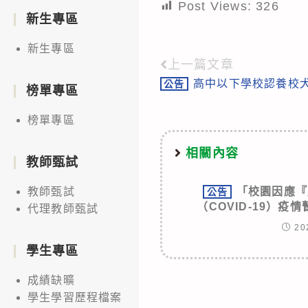
Post Views:
326
新生專區
新生專區
上一篇文章
Read
高中以下學校認養校
公告
more
榜單專區
articles
榜單專區
相關內容
教師甄試
「校園因應『
教師甄試
公告
（COVID-19）
代理教師甄試
20
學生專區
成績缺曠
學生學習歷程檔案