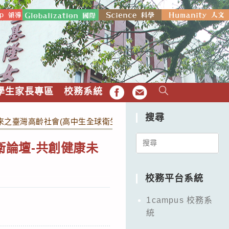
學生家長專區
校務系統
FB
EMAIL
搜尋
未來之臺灣高齡社會(高中生全球衛生學習計畫)」工作坊課程
Search
公衛論壇-共創健康未
for:
校務平台系統
1campus 校務系
統