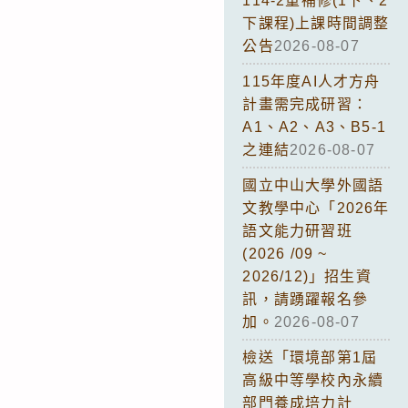
114-2重補修(1下、2
下課程)上課時間調整
公告
2026-08-07
115年度AI人才方舟
計畫需完成研習：
A1、A2、A3、B5-1
之連結
2026-08-07
國立中山大學外國語
文教學中心「2026年
語文能力研習班
(2026 /09 ~
2026/12)」招生資
訊，請踴躍報名參
加。
2026-08-07
檢送「環境部第1屆
高級中等學校內永續
部門養成培力計