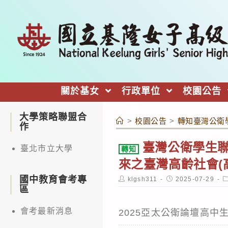
跳
轉
至
主
要
內
關於基女
行政單位
校園公告
容
大學策略聯盟合
>
校園公告
>
轉知臺灣公衛學
作
臺灣公衛學生聯
臺北市立大學
轉知
來之臺灣高齡社會(
國中教育會考專
Post
Post
P
klgsh311
2025-07-29
author:
published:
c
區
會考最新消息
2025亞太公衛論壇高中