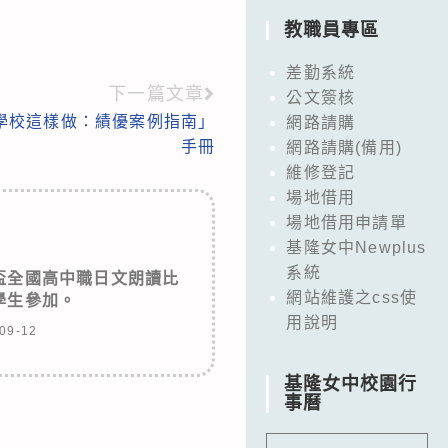
教職員專區
差勤系統
下一篇文章
公文簽核
學校這樣做：績優案例指南」
網路請購
手冊
網路請購(備用)
維修登記
場地借用
場地借用申請單
基隆女中Newplus
系統
盃全國高中職日文朗讀比
網站維護之css使
學生參加。
用說明
09-12
基隆女中校園行
事曆