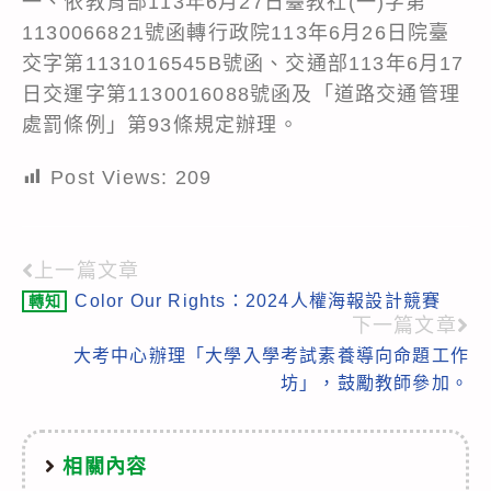
一、依教育部113年6月27日臺教社(一)字第
1130066821號函轉行政院113年6月26日院臺
交字第1131016545B號函、交通部113年6月17
日交運字第1130016088號函及「道路交通管理
處罰條例」第93條規定辦理。
Post Views:
209
上一篇文章
Read
Color Our Rights：2024人權海報設計競賽
轉知
more
下一篇文章
articles
大考中心辦理「大學入學考試素養導向命題工作
坊」，鼓勵教師參加。
相關內容