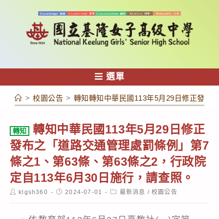
跳
轉
至
主
要
內
選單
容
>
校園公告
>
轉知轉知中華民國113年5月29日修正發布
轉知中華民國113年5月29日修正
轉知
發布之「道路交通管理處罰條例」第7
條之1、第63條、第63條之2，行政院
定自113年6月30日施行，請查照。
Post
Post
Post
klgsh360
2024-07-01
最新消息
/
校園公告
author:
published:
category: