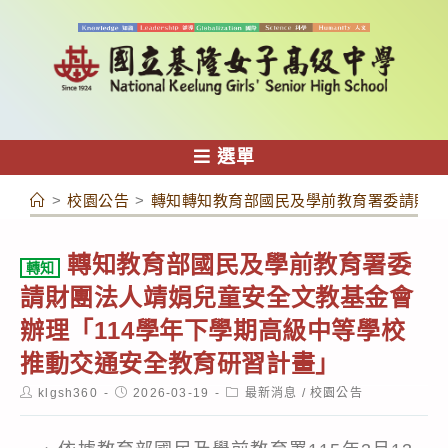
跳
轉
至
主
要
內
選單
容
>
校園公告
>
轉知轉知教育部國民及學前教育署委請財團
轉知教育部國民及學前教育署委
轉知
請財團法人靖娟兒童安全文教基金會
辦理「114學年下學期高級中等學校
推動交通安全教育研習計畫」
Post
Post
Post
klgsh360
2026-03-19
最新消息
/
校園公告
author:
published:
category: