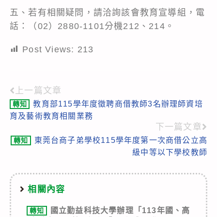
五、若有相關疑問，請洽詢該會教育宣導組，電
話：（02）2880-1101分機212、214。
Post Views:
213
上一篇文章
Read
教育部115學年度徵聘商借教師3名辦理師資培
轉知
more
育及藝術教育相關業務
articles
下一篇文章
東莞台商子弟學校115學年度第一次商借公立高
轉知
級中等以下學校教師
相關內容
國立勤益科技大學辦理「113年國、高
轉知