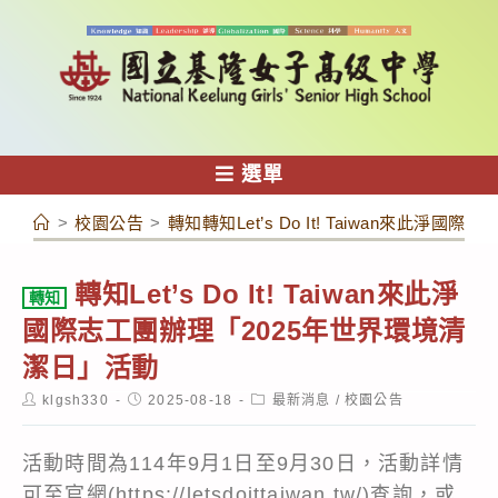
跳
轉
至
主
要
內
選單
容
>
校園公告
>
轉知轉知Let’s Do It! Taiwan來此
轉知Let’s Do It! Taiwan來此淨
轉知
國際志工團辦理「2025年世界環境清
潔日」活動
Post
Post
Post
klgsh330
2025-08-18
最新消息
/
校園公告
author:
published:
category:
活動時間為114年9月1日至9月30日，活動詳情
可至官網(https://letsdoittaiwan.tw/)查詢，或