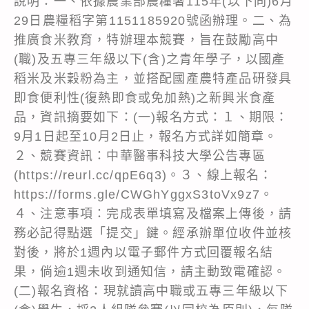
說明：一、依據農業部農糧署115年(以下同)6月
29日農糧稻字第1151185920號函辦理。二、為
推廣食米教育，特辦理本競賽，旨在鼓勵高中
(職)及五專三年級以下(含)之青年學子，以國產
稻米及米穀粉為主，並搭配國產農特產品研發具
即食便利性(復熱即食或免加熱)之新興米食產
品，資訊摘要如下：(一)報名方式：１、期限：
9月1日起至10月2日止，報名方式詳如簡章。
２、競賽資訊：中華醫事科技大學公告專區
(https://reurl.cc/qpE6q3)。３、線上報名：
https://forms.gle/CWGhYggxS3toVx9z7。
４、注意事項：完成表單填寫及檔案上傳後，請
務必記得點選「提交」鍵。經承辦單位收件並核
對後，將於1週內以電子郵件方式回覆報名結
果，倘逾1週未收到通知信，請主動致電確認。
(二)報名資格：現就讀高中職或五專三年級以下