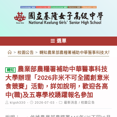
跳
轉
至
主
要
內
選單
容
>
校園公告
>
轉知農業部農糧署補助中華醫事科技大學辦理
農業部農糧署補助中華醫事科技
轉知
大學辦理「2026非米不可全國創意米
食競賽」活動，詳如說明，歡迎各高
中(職)及五專學校踴躍報名參加
Post
Post
Post
klgsh330
2026-07-03
最新消息
/
校園公告
author:
published:
category: