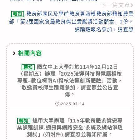
more
下一篇文章
articles
教育部國民及學前教育署函轉教育部轉知農業
轉知
部「第2屆國家食農教育傑出貢獻獎活動簡章」1份，
請踴躍報名參加，請查照
相關內容
國立中正大學訂於114年12月12日
轉知
（星期五）辦理「2025法遵科技與電腦稽核
專題–數位柯南AI稽核法遵創新體驗」活動，
敬邀貴校師生踴躍參加，請查照並公告宣
傳。
2025-07-14
逢甲大學辦理「115年教育體系資安專
轉知
業課程訓練-通訊與網路安全:系統及網站滲透
測試」(如附件),請查照並轉知所屬。