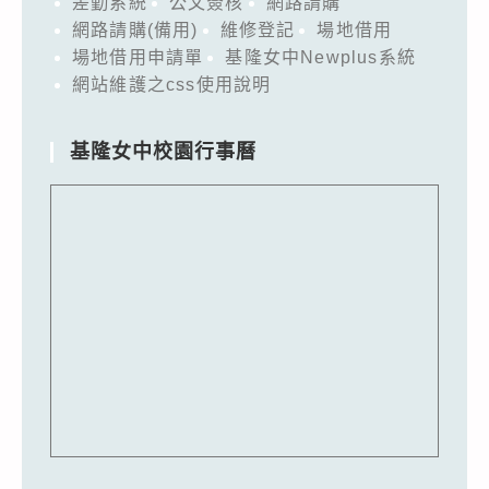
差勤系統
公文簽核
網路請購
網路請購(備用)
維修登記
場地借用
場地借用申請單
基隆女中Newplus系統
網站維護之css使用說明
基隆女中校園行事曆