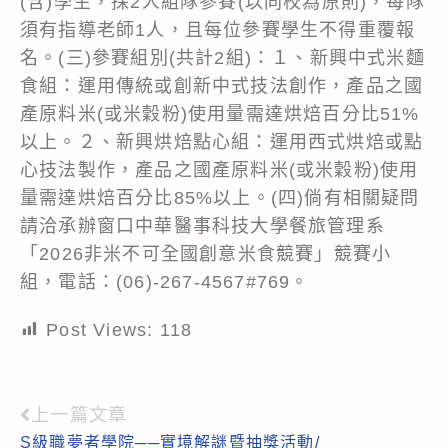
(含)學生，採2人組隊參賽(以同校為原則)，每隊
須有指導老師1人，且每位參賽學生不得重覆報
名。(三)參賽組別(共計2組)：１、新興中式米麵
食組：運用傳統或創新中式技法創作，產品之國
產原料米(或米穀粉)使用量需達烘焙百分比51%
以上。２、新興烘焙點心組：運用西式烘焙或點
心技法製作，產品之國產原料米(或米穀粉)使用
量需達烘焙百分比85%以上。(四)倘有相關疑問
請洽承辦窗口中華醫事科技大學餐旅管理系
「2026非米不可全國創意米食競賽」競賽小
組，電話：(06)-267-4567#769。
Post Views:
118
上一篇文章
Read
S級職夢者學院──實境解謎暨抽獎活動/