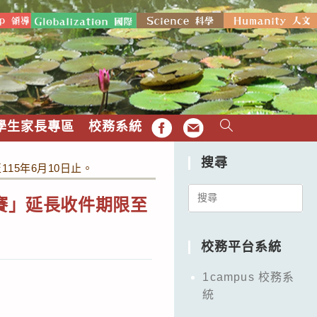
學生家長專區
校務系統
FB
EMAIL
搜尋
15年6月10日止。
Search
競賽」延長收件期限至
for:
校務平台系統
1campus 校務系
統