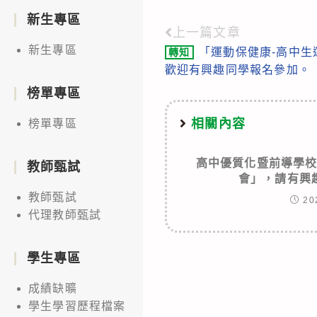
新生專區
上一篇文章
Read
新生專區
「運動保健康-高中
轉知
more
歡迎有興趣同學報名參加。
articles
榜單專區
相關內容
榜單專區
高中優質化暨前導學
教師甄試
會」，請有興
教師甄試
20
代理教師甄試
學生專區
成績缺曠
學生學習歷程檔案