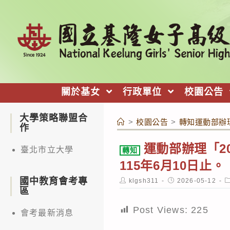
跳
轉
至
主
要
內
關於基女
行政單位
校園公告
容
大學策略聯盟合
>
校園公告
>
轉知運動部辦理
作
運動部辦理「2
臺北市立大學
轉知
115年6月10日止。
國中教育會考專
Post
Post
P
klgsh311
2026-05-12
author:
published:
c
區
Post Views:
225
會考最新消息