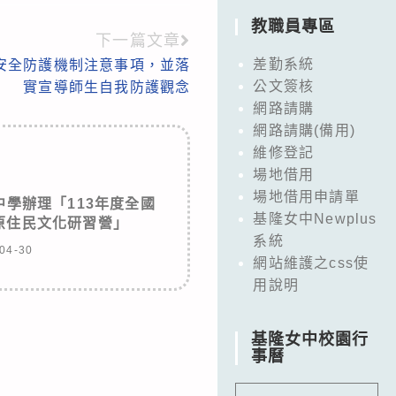
教職員專區
下一篇文章
差勤系統
安全防護機制注意事項，並落
公文簽核
實宣導師生自我防護觀念
網路請購
網路請購(備用)
維修登記
場地借用
場地借用申請單
學辦理「113年度全國
基隆女中Newplus
原住民文化研習營」
系統
04-30
網站維護之css使
用說明
基隆女中校園行
事曆