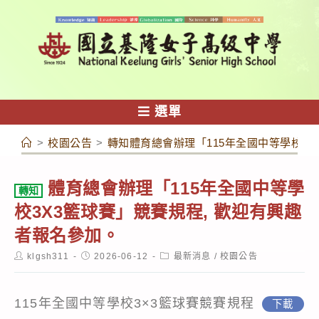
跳
轉
至
主
要
內
選單
容
>
校園公告
>
轉知體育總會辦理「115年全國中等學校3X
體育總會辦理「115年全國中等學
轉知
校3X3籃球賽」競賽規程, 歡迎有興趣
者報名參加。
Post
Post
Post
klgsh311
2026-06-12
最新消息
/
校園公告
author:
published:
category:
115年全國中等學校3×3籃球賽競賽規程
下載