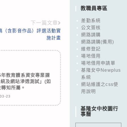
教職員專區
差勤系統
下一篇文章
公文簽核
徵稿（含影音作品）評選活動實
網路請購
施計畫
網路請購(備用)
維修登記
場地借用
場地借用申請單
基隆女中Newplus
5年教育體系資安專業課
系統
系統及網站滲透測試」(如
網站維護之css使
並轉知所屬。
用說明
03-23
基隆女中校園行
事曆