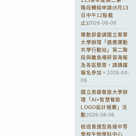
115學年度高二第一
階段轉組申請(8月13
日中午12點截
止)
2026-08-06
運動部委請國立東華
大學辦理「適應運動
共學行動站」第二階
段與離島場研習海報
及各區簡章，請踴躍
報名參加。
2026-08-
06
國立高雄餐旅大學辦
理「AI+智慧餐飲
LOGO設計競賽」活
動
2026-08-06
檢送普通型高級中等
學校生物學科中心