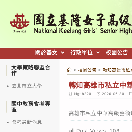
跳
轉
至
主
要
內
關於基女
行政單位
校園公告
容
大學策略聯盟合
>
校園公告
>
轉知高雄市私
作
轉知高雄市私立中
臺北市立大學
Post
Post
P
klgsh220
2026-06-30
author:
published:
c
國中教育會考專
區
高雄市私立中華高級藝術
會考最新消息
Post Views:
108