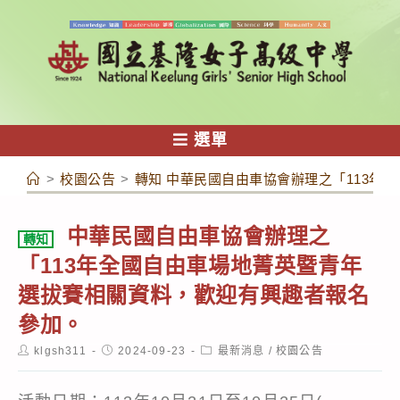
跳
轉
至
主
要
內
選單
容
>
校園公告
>
轉知 中華民國自由車協會辦理之「113年
中華民國自由車協會辦理之
轉知
「113年全國自由車場地菁英暨青年
選拔賽相關資料，歡迎有興趣者報名
參加。
Post
Post
Post
klgsh311
2024-09-23
最新消息
/
校園公告
author:
published:
category: