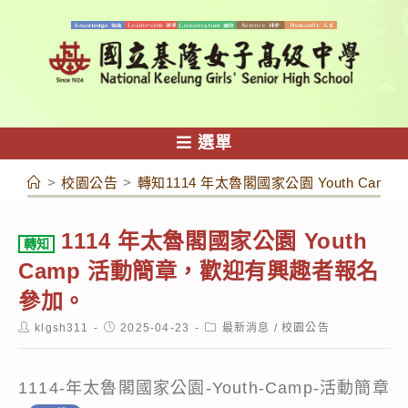
跳
轉
至
主
要
內
選單
容
>
校園公告
>
轉知1114 年太魯閣國家公園 Youth C
1114 年太魯閣國家公園 Youth
轉知
Camp 活動簡章，歡迎有興趣者報名
參加。
Post
Post
Post
klgsh311
2025-04-23
最新消息
/
校園公告
author:
published:
category:
1114-年太魯閣國家公園-Youth-Camp-活動簡章