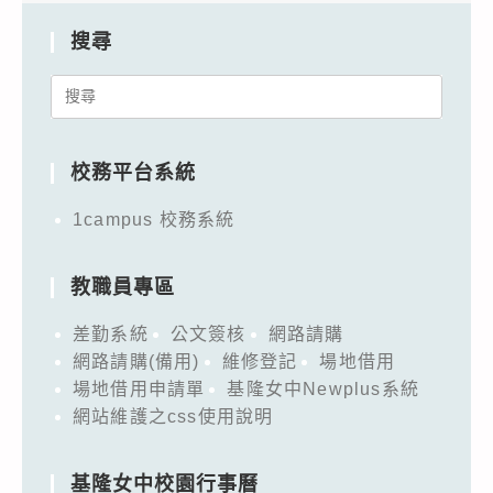
搜尋
Search
for:
校務平台系統
1campus 校務系統
教職員專區
差勤系統
公文簽核
網路請購
網路請購(備用)
維修登記
場地借用
場地借用申請單
基隆女中Newplus系統
網站維護之css使用說明
基隆女中校園行事曆