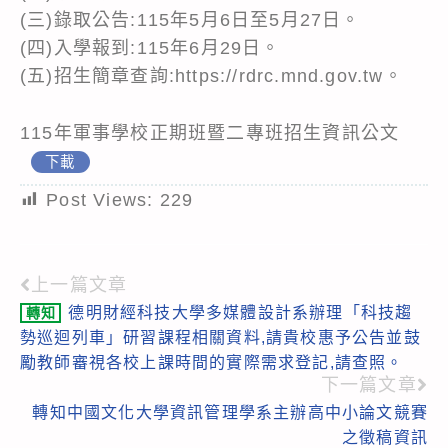
(三)錄取公告:115年5月6日至5月27日。
(四)入學報到:115年6月29日。
(五)招生簡章查詢:https://rdrc.mnd.gov.tw。
115年軍事學校正期班暨二專班招生資訊公文
下載
Post Views:
229
上一篇文章
Read
德明財經科技大學多媒體設計系辦理「科技趨
轉知
more
勢巡迴列車」研習課程相關資料,請貴校惠予公告並鼓
articles
勵教師審視各校上課時間的實際需求登記,請查照。
下一篇文章
轉知中國文化大學資訊管理學系主辦高中小論文競賽
之徵稿資訊