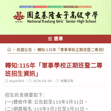
跳
轉
至
主
要
內
選單
容
>
校園公告
>
轉知:115年「軍事學校正期班暨二專班招生
轉知:115年「軍事學校正期班暨二專
班招生資訊」
Post
Post
Post
klgsh360
2026-03-04
校園公告
author:
published:
category:
招生訊息摘要如下:
(一)體檢作業:公告起至115年3月31日。
(二)網路報名:115年3月2日至3月31日。