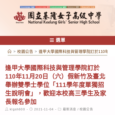
跳
轉
至
主
要
內
選單
容
>
校園公告
>
逢甲大學國際科技與管理學院訂於110年1
逢甲大學國際科技與管理學院訂於
110年11月20日（六）假新竹及臺北
舉辦雙學士學位「111學年度單獨招
生說明會」，歡迎本校高三學生及家
長報名參加
Post
Post
Post
klgsh600
2021-11-04
最新消息
/
校園公告
author:
published:
category: