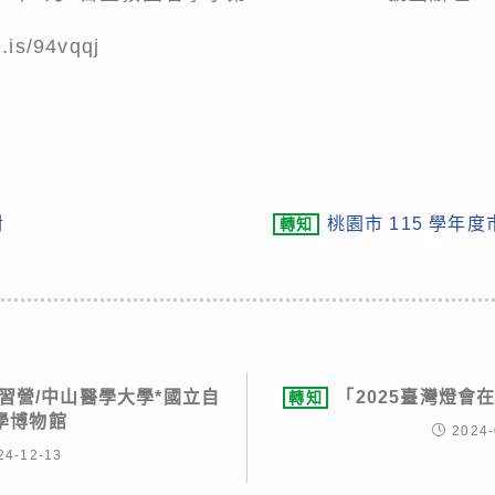
e.is/94vqqj
對
桃園市 115 學
轉知
研習營/中山醫學大學*國立自
「2025臺灣燈會
轉知
學博物館
2024-
24-12-13