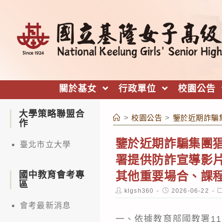
跳
轉
至
主
要
內
關於基女
行政單位
校園公告
容
大學策略聯盟合
>
校園公告
>
鑒於近期詐騙
作
鑒於近期詐騙集團
臺北市立大學
署提供防詐宣導影
其他重要場合、課
國中教育會考專
區
Post
Post
P
klgsh360
2026-06-22
author:
published:
c
會考最新消息
一、依據教育部國教署115