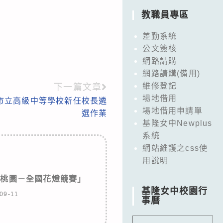
教職員專區
差勤系統
公文簽核
網路請購
網路請購(備用)
維修登記
下一篇文章
場地借用
年度市立高級中等學校新任校長遴
場地借用申請單
選作業
基隆女中Newplus
系統
網站維護之css使
用說明
在桃園－全國花燈競賽」
基隆女中校園行
09-11
事曆