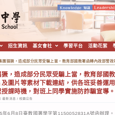
招生資訊
基女會社
學習平台
活動花絮
集團猖獗，造成部分民眾受騙上當，教育部國教署函轉內政部警政
猖獗，造成部分民眾受騙上當，教育部國
片及圖片等素材下載連結，供各班妥善運
程授課時機，對班上同學實施防詐騙宣導
ost
最新消息
/
校園公告
ategory:
年6月8日臺教國署學字第1150052831A號函辦理。