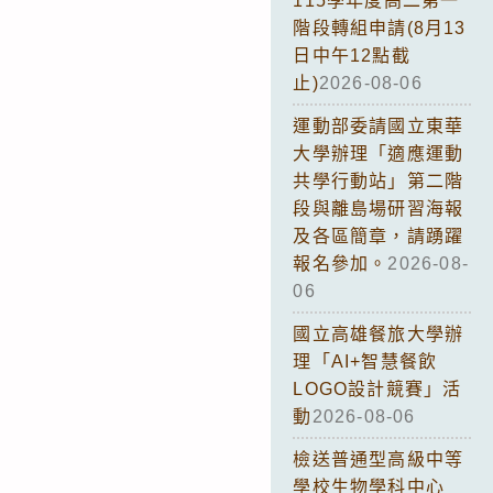
115學年度高二第一
階段轉組申請(8月13
日中午12點截
止)
2026-08-06
運動部委請國立東華
大學辦理「適應運動
共學行動站」第二階
段與離島場研習海報
及各區簡章，請踴躍
報名參加。
2026-08-
06
國立高雄餐旅大學辦
理「AI+智慧餐飲
LOGO設計競賽」活
動
2026-08-06
檢送普通型高級中等
學校生物學科中心