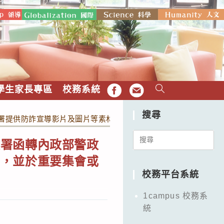
學生家長專區
校務系統
FB
EMAIL
搜尋
署提供防詐宣導影片及圖片等素材下載連結，供各班妥善運用，並
Search
教署函轉內政部警政
for:
用，並於重要集會或
校務平台系統
。
1campus 校務系
統