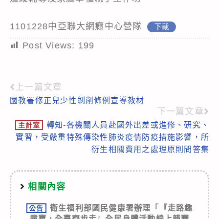
1101228中亞聯大網癮中心營隊
下載
Post Views:
199
上一篇文章
Read
國教署修正兒少性剝削條例宣導教材
more
下一篇文章
articles
轉知-各機關人員赴國外出差或進修、研究、
主計室
實習，受嚴重特殊傳染性肺炎疫情防疫措施影響，所
衍生相關費用之處理原則問答集
相關內容
衛生福利部國民健康署辦理「『走路趣
公告
尋寶，全臺齊步走』全民身體活動線上競賽