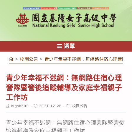
跳
轉
至
主
要
內
選單
容
>
校園公告
>
青少年幸福不迷網：無網路住宿心理營隊暨
青少年幸福不迷網：無網路住宿心理
營隊暨營後追蹤輔導及家庭幸福親子
工作坊
Post
Post
Post
klgsh600
2021-12-28
校園公告
author:
published:
category:
青少年幸福不迷網：無網路住宿心理營隊暨營後
追蹤輔導及家庭幸福親子工作坊