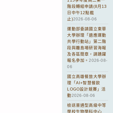
115學年度高二第一
階段轉組申請(8月13
日中午12點截
止)
2026-08-06
運動部委請國立東華
大學辦理「適應運動
共學行動站」第二階
段與離島場研習海報
及各區簡章，請踴躍
報名參加。
2026-08-
06
國立高雄餐旅大學辦
理「AI+智慧餐飲
LOGO設計競賽」活
動
2026-08-06
檢送普通型高級中等
學校生物學科中心