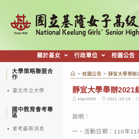
跳
轉
至
主
要
內
關於基女
行政單位
校園公告
容
大學策略聯盟合
>
校園公告
>
靜宜大學舉辦
作
靜宜大學舉辦202
臺北市立大學
Post
Post
P
klgsh600
2021-10-16
author:
published:
c
國中教育會考專
區
說明：
會考最新消息
一、活動日期：110年1