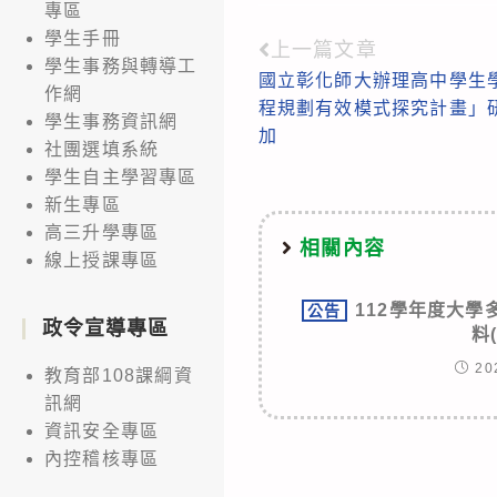
專區
學生手冊
上一篇文章
Read
學生事務與轉導工
國立彰化師大辦理高中學生
more
作網
程規劃有效模式探究計畫」
學生事務資訊網
articles
加
社團選填系統
學生自主學習專區
新生專區
高三升學專區
相關內容
線上授課專區
112學年度大
公告
政令宣導專區
料(
20
教育部108課綱資
訊網
資訊安全專區
內控稽核專區