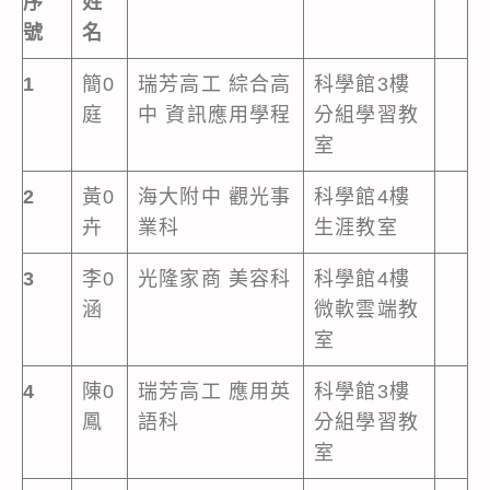
序
姓
號
名
1
簡0
瑞芳高工 綜合高
科學館3樓
庭
中 資訊應用學程
分組學習教
室
2
黃0
海大附中 觀光事
科學館4樓
卉
業科
生涯教室
3
李0
光隆家商 美容科
科學館4樓
涵
微軟雲端教
室
4
陳0
瑞芳高工 應用英
科學館3樓
鳳
語科
分組學習教
室