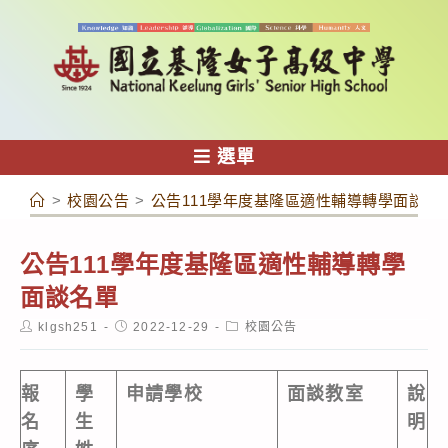
跳
轉
至
主
要
內
選單
容
>
校園公告
>
公告111學年度基隆區適性輔導轉學面談名
公告
111學年度基隆區適性輔導轉學
面談名單
Post
Post
Post
klgsh251
2022-12-29
校園公告
author:
published:
category:
報
學
申請學校
面談教室
說
名
生
明