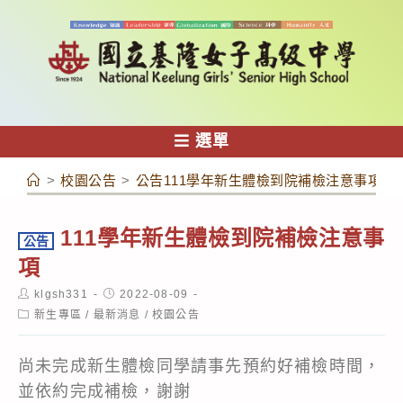
跳
轉
至
主
要
內
選單
容
>
校園公告
>
公告111學年新生體檢到院補檢注意事項
111學年新生體檢到院補檢注意事
公告
項
Post
Post
klgsh331
2022-08-09
author:
published:
Post
新生專區
/
最新消息
/
校園公告
category:
尚未完成新生體檢同學請事先預約好補檢時間，
並依約完成補檢，謝謝