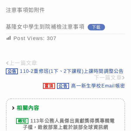
注意事項如附件
基隆女中學生到院補檢注意事項
下載
Post Views:
307
上一篇文章
Read
110-2重修班(1下、2下課程)上課時間調整公告
公告
more
下一篇文章
articles
高一新生學校Email帳密
置頂
公告
相關內容
113年公務人員傑出貢獻獎得獎專輯電
轉知
子檔，銓敘部業上載於該部全球資訊網