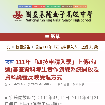
跳
轉
至
主
要
內
選單
容
>
校園公告
>
公告111年「四技申請入學」上傳(勾選)
111年「四技申請入學」上傳(勾
公告
選)審查資料考生實作演練系統開放及
資料疑義反映受理方式
Post
Post
Post
klgsh220
2022-04-08
最新消息
/
校園公告
author:
published:
category:
■ 系統開放時間：111年4月11日至111年4月21
日每日上午10時至下午9時止