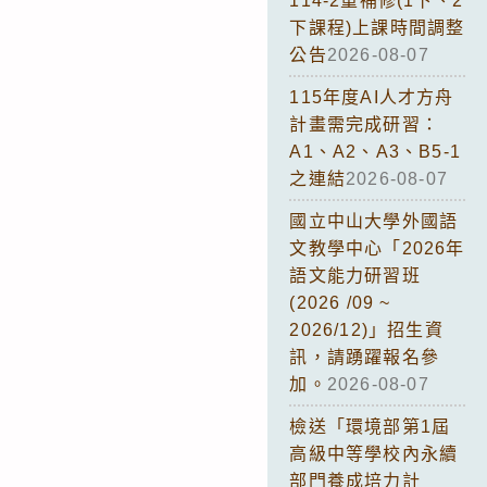
114-2重補修(1下、2
下課程)上課時間調整
公告
2026-08-07
115年度AI人才方舟
計畫需完成研習：
A1、A2、A3、B5-1
之連結
2026-08-07
國立中山大學外國語
文教學中心「2026年
語文能力研習班
(2026 /09 ~
2026/12)」招生資
訊，請踴躍報名參
加。
2026-08-07
檢送「環境部第1屆
高級中等學校內永續
部門養成培力計