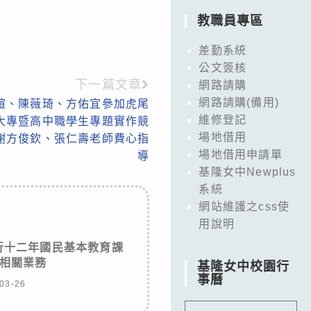
教職員專區
差勤系統
公文簽核
下一篇文章
網路請購
網路請購(備用)
可媗、陳薇琦、方佑宜參加虎尾
維修登記
國大專暨高中職學生專題實作競
場地借用
感謝方俊欽、張仁壽老師費心指
場地借用申請單
導
基隆女中Newplus
系統
網站維護之css使
用說明
行十二年國民基本教育課
相關業務
基隆女中校園行
事曆
03-26