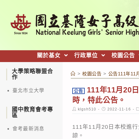
跳
轉
至
主
要
內
關於基女
行政單位
校園公告
容
大學策略聯盟合
>
校園公告
>
公告111年1
作
111年11月
臺北市立大學
公告
時，特此公告。
國中教育會考專
Post
Post
P
klgsh510
2022-11-16
author:
published:
c
區
111年11月20日本校
會考最新消息
諒。