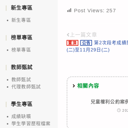
新生專區
Post Views:
257
新生專區
上一篇文章
Read
榜單專區
第2次段考成績
置頂
公告
more
(二)至11月29日(二)
榜單專區
articles
教師甄試
教師甄試
相關內容
代理教師甄試
兒童權利公約案
學生專區
20
成績缺曠
學生學習歷程檔案