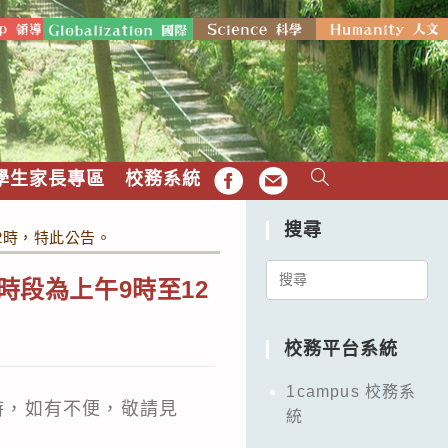
學生家長專區
校務系統
FB
EMAIL
搜尋
2時，特此公告。
Search
時段為上午9時至12
for:
校務平台系統
1campus 校務系
2時，如有不便，敬請見
統