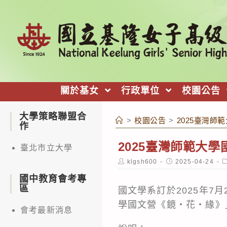
跳
轉
至
主
要
內
關於基女
行政單位
校園公告
容
大學策略聯盟合
>
校園公告
>
2025臺灣師
作
2025臺灣師範大
臺北市立大學
Post
Post
P
klgsh600
2025-04-24
author:
published:
c
國中教育會考專
區
國文學系訂於2025年7
學國文營《鏡‧花‧緣》
會考最新消息