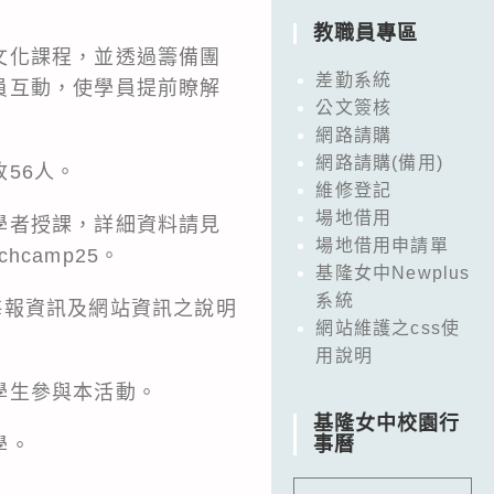
教職員專區
文化課程，並透過籌備團
差勤系統
員互動，使學員提前瞭解
公文簽核
網路請購
網路請購(備用)
56人。
維修登記
場地借用
學者授課，詳細資料請見
場地借用申請單
camp25。
基隆女中Newplus
系統
依海報資訊及網站資訊之說明
網站維護之css使
用說明
學生參與本活動。
基隆女中校園行
事曆
學。