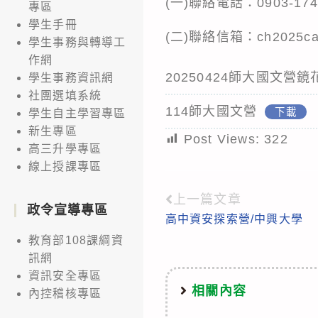
(一)聯絡電話：0903-174
專區
學生手冊
(二)聯絡信箱：ch2025ca
學生事務與轉導工
作網
20250424師大國文營鏡
學生事務資訊網
社團選填系統
114師大國文營
下載
學生自主學習專區
新生專區
Post Views:
322
高三升學專區
線上授課專區
上一篇文章
Read
政令宣導專區
高中資安探索營/中興大學
more
教育部108課綱資
articles
訊網
資訊安全專區
相關內容
內控稽核專區