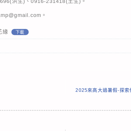
696(洪生)、0916-231418(王生)。
mp@gmail.com。
花緣
下載
2025來高大過暑假-探索俄