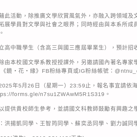
藉此活動，除推廣文學欣賞風氣外，亦融入跨領域及
拓展學員對文學與社會之眼界；同時經由與本系所成
。
立高中職學生（含高三與國三應屆畢業生），預計招收
除由本校國文學系教授授課外，另邀請國內著名專家
《鏡‧花‧緣》FB粉絲專頁或IG粉絲帳號：@ntnu_ch
025年5月26日（星期一）23:59止，報名事宜請
/forms.gle/n7su1ZWAwM5R1S319。
以提供貴校師生參考，並請國文科教師鼓勵有興趣之
：洪揚凱同學、王智筠同學、蘇奕丞同學、劉力誠同