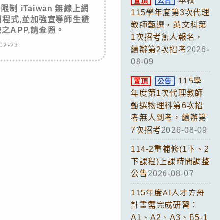
本校
置頂
公告
制 iTaiwan 無線上網
115學年度第3次代理
程式,並加強宣導師生避
教師甄選，英文科第
之APP,請查照。
1次招考無人報名，
02-23
續辦第2次招考
2026-
08-09
115學
置頂
公告
年度第1次代理教師
甄選物理科第6次招
考無人到考，續辦第
7次招考
2026-08-09
114-2重補修(1下、2
下課程)上課時間調整
公告
2026-08-07
115年度AI人才方舟
計畫需完成研習：
A1、A2、A3、B5-1