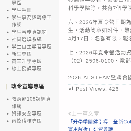
專區
科學學院等，共有7個學
學生手冊
學生事務與轉導工
六、2026年夏令營日期
作網
生，活動簡章如附件，敬
學生事務資訊網
4月17日，名額有限，
社團選填系統
學生自主學習專區
七、2026年夏令營活
新生專區
（02）2506-0100、電郵ai
高三升學專區
線上授課專區
2026-AI-STEAM暨
政令宣導專區
Post Views:
426
教育部108課綱資
訊網
上一篇文章
資訊安全專區
Read
內控稽核專區
「升學季關鍵引導—全新Col
more
實用解析」研習會議