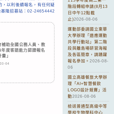
115學年度高二第一
約，以利後續報名，有任何疑
階段轉組申請(8月13
基隆招募站：02-24654442
日中午12點截
止)
2026-08-06
運動部委請國立東華
大學辦理「適應運動
共學行動站」第二階
會補助全國公務人員、教
段與離島場研習海報
4年度客語能力認證報名
及各區簡章，請踴躍
計畫」
報名參加。
2026-08-
03-04
06
國立高雄餐旅大學辦
理「AI+智慧餐飲
LOGO設計競賽」活
動
2026-08-06
檢送普通型高級中等
學校生物學科中心