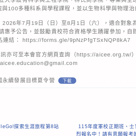
院與100多種科系與學程課程，並以生物科學與物理
為 2026年7月19日（日）至8月1日（六），適合對
請惠予公告，並鼓勵貴校符合資格學生踴躍參加，自即
報名連結：
https://forms.gle/9pNzPfgTSxNQP8kA7
動資訊亦可至本會官方網頁查詢（
https://aicee.org.tw/
cee.education@gmail.com
聯合國永續發展目標夏令營
下載
leGo!探索生涯旅程第8站
115年度軍校正期班、士
烈報名中！請有意願報考