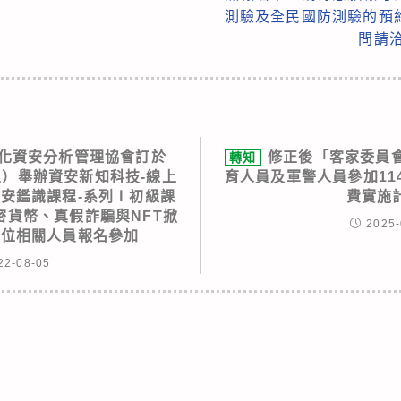
測驗及全民國防測驗的預
問請洽
化資安分析管理協會訂於
修正後「客家委員
轉知
期五）舉辦資安新知科技-線上
育人員及軍警人員參加11
資安鑑識課程-系列Ⅰ初級課
費實施
密貨幣、真假詐騙與NFT掀
2025-
單位相關人員報名參加
22-08-05