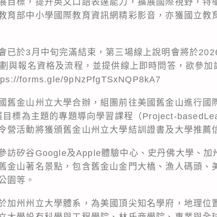
展目標，提升英文口語表達能力，擴展國際視野，特
教育部中小學國際教育資訊網精彩影音，亦獲國立教
已於3月中旬完滿結束，第三場線上說明會將於2026
規劃與報名資格及流程，並提供線上即時問答，欲參加
tps://forms.gle/9pNzPfgTSxNQP8kA7
國舊金山州立大學合辦，組團前往美國舊金山進行國際
標為主題的專題導向學習課程（Project-basedLea
令營活動將獲頒舊金山州立大學結訓證書及大學推薦
訪矽谷Google及Apple體驗中心、史丹佛大學、
舊金山著名景點，包含舊金山金門大橋、漁人碼頭、
公園等。
於加州州立大學體系，為美國頂尖知名學府，地理位
立大學設有科學與工程學院、林氏商學院、專業與全