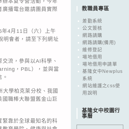
舉辦本夏令營活動，今年
教職員專區
育廣播電台邀請團員實際
差勤系統
公文簽核
年4月11日（六）上午
網路請購
說明會者，請至下列網址
網路請購(備用)
維修登記
場地借用
交流，參與以AI科學、
場地借用申請單
rning，PBL），並與當
基隆女中Newplus
信。
系統
網站維護之css使
加州大學柏克萊分校、我國
用說明
美國職棒大聯盟舊金山巨
基隆女中校園行
事曆
置緊靠於全球最知名的科
球教育學院、健康與社會