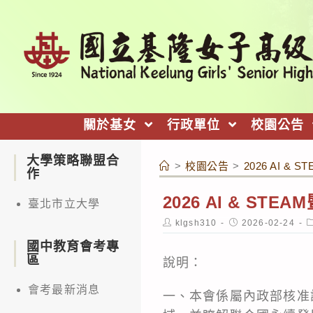
跳
轉
至
主
要
內
關於基女
行政單位
校園公告
容
大學策略聯盟合
>
校園公告
>
2026 AI 
作
2026 AI & S
臺北市立大學
Post
Post
P
klgsh310
2026-02-24
author:
published:
c
國中教育會考專
區
說明：
會考最新消息
一、本會係屬內政部核准