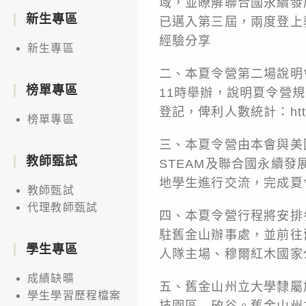
域，並瞭解聯合國永續發
新生專區
已邁入第三屆，兩度登上
經驗分享
新生專區
二、本夏令營第二場說明會
榜單專區
11時舉辦，說明夏令營
登記，俾利人數統計：
ht
榜單專區
三、本夏令營由本會與美
教師甄試
STEAM及聯合國永續發展目
地學生進行交流，完成夏
教師甄試
代理教師甄試
四、本夏令營行程將安排參
駐舊金山辦事處，並前往
學生專區
人隊主場、穆爾紅木國家
成績缺曠
五、舊金山州立大學隸屬
學生學習歷程檔案
技園區—矽谷。舊金山州